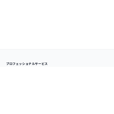
プロフェッショナルサービス
分析サービス
ナレッジサービス
受託データ分析
SPSS QLINIC
アドバイザリー
データ分析内製化支援
研修サービス
技術情報
オンサイト研修
分析手法
デジタルコース
SPSS TIPS