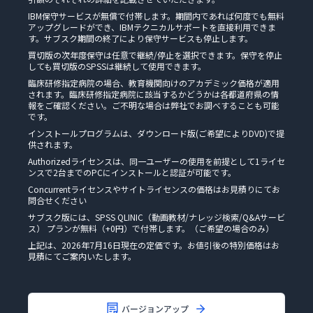
IBM保守サービスが無償で付帯します。期間内であれば何度でも無料
アップグレードができ、IBMテクニカルサポートを直接利用できま
す。サブスク期間の終了により保守サービスも停止します。
買切版の次年度保守は任意で継続/停止を選択できます。保守を停止
しても買切版のSPSSは継続して使用できます。
臨床研修指定病院の場合、教育機関向けのアカデミック価格が適用
されます。臨床研修指定病院に該当するかどうかは各都道府県の情
報をご確認ください。ご不明な場合は弊社でお調べすることも可能
です。
インストールプログラムは、ダウンロード版(ご希望によりDVD)で提
供されます。
Authorizedライセンスは、同一ユーザーの使用を前提として1ライセ
ンスで2台までのPCにインストールと認証が可能です。
Concurrentライセンスやサイトライセンスの価格はお見積りにてお
問合せください
サブスク版には、SPSS QLINIC（動画教材/ナレッジ検索/Q&Aサービ
ス） プランが無料（+0円）で付帯します。（ご希望の場合のみ）
上記は、2026年7月16日現在の定価です。お値引後の特別価格はお
見積にてご案内いたします。
バージョンアップ