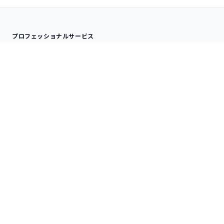
プロフェッショナルサービス
分析サービス
ナレッジサービス
受託データ分析
SPSS QLINIC
アドバイザリー
データ分析内製化支援
研修サービス
技術情報
オンサイト研修
分析手法
デジタルコース
SPSS TIPS
プロダクトサービス
RIPLEY Analytics
IBM SPSS ソフトウェア
RIPLEY 統計解析基盤
Statistics 統計解析
Amos 共分散構造分析
Modeler 機械学習