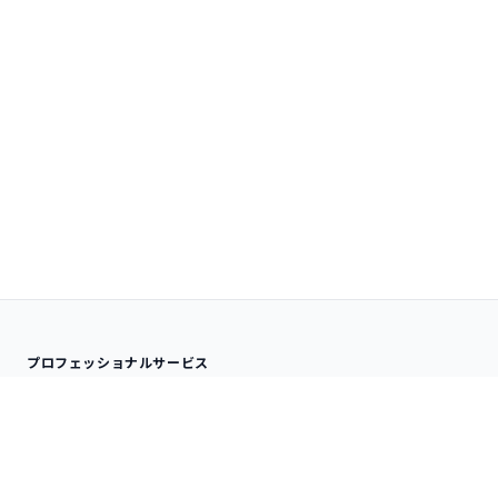
プロフェッショナルサービス
分析サービス
ナレッジサービス
受託データ分析
SPSS QLINIC
アドバイザリー
データ分析内製化支援