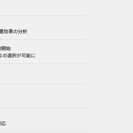
置効果の分析
提供開始
9.0.1の選択が可能に
対応