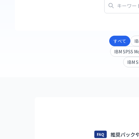
すべて
IB
IBM SPSS M
IBM
推奨パックや
FAQ