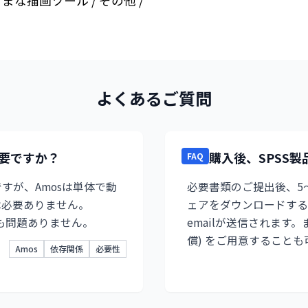
ざまな描画ツール / その他 /
よくあるご質問
は必要ですか？
購入後、SPSS
FAQ
利ですが、Amosは単体で動
必要書類のご提出後、5～
sは必要ありません。
ェアをダウンロードする
っても問題ありません。
emailが送信されます
償) をご用意することも
Amos
依存関係
必要性