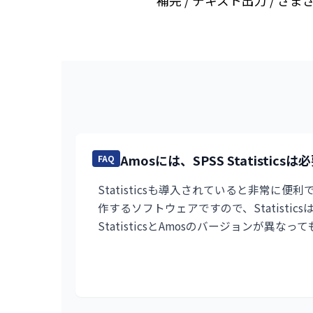
補完 / テキスト出力 / さま
Amosには、SPSS Statistics
FAQ
Statisticsも導入されていると非常に便
作するソフトウェアですので、Statistic
StatisticsとAmosのバージョンが異な