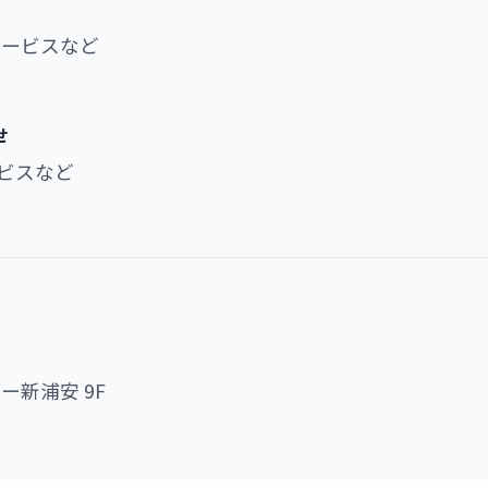
サービスなど
せ
ビスなど
ー新浦安 9F