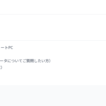
ノートPC
データについてご質問したい方）
意）