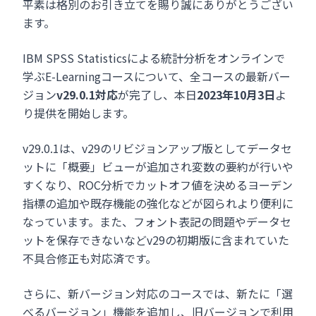
平素は格別のお引き立てを賜り誠にありがとうござい
ます。
IBM SPSS Statisticsによる統計分析をオンラインで
学ぶE-Learningコースについて、全コースの最新バー
ジョン
v29.0.1対応
が完了し、本日
2023年10月3日
よ
り提供を開始します。
v29.0.1は、v29のリビジョンアップ版としてデータセ
ットに「概要」ビューが追加され変数の要約が行いや
すくなり、ROC分析でカットオフ値を決めるヨーデン
指標の追加や既存機能の強化などが図られより便利に
なっています。また、フォント表記の問題やデータセ
ットを保存できないなどv29の初期版に含まれていた
不具合修正も対応済です。
さらに、新バージョン対応のコースでは、新たに「選
べるバージョン」機能を追加し、旧バージョンで利用