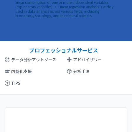
linear combination of one or more independent variables
(explanatory variables), X. Linear regression analysis is widely
used in data analysis across various fields, including
economics, sociology, and the natural sciences.
プロフェッショナルサービス
データ分析アウトソース
アドバイザリー
内製化支援
分析手法
TIPS