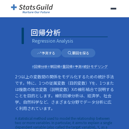
回帰分析
|
Regression Analysis
回帰分析
Regression Analysis
予測する
要因を探る
#
回帰分析
#
単回帰
#
重回帰
#
予測
#
統計モデリング
2つ以上の変数間の関係をモデル化するための統計手法
です。特に、1つの従属変数（目的変数）Yを、1つまた
は複数の独立変数（説明変数）Xの線形結合で説明する
ことを目的とします。線形回帰分析は、経済学、社会
学、自然科学など、さまざまな分野でデータ分析に広
く利用されています。
A statistical method used to model the relationship between
two or more variables. In particular, it aims to explain a single
dependent variable (also called the target variable), Y, as a