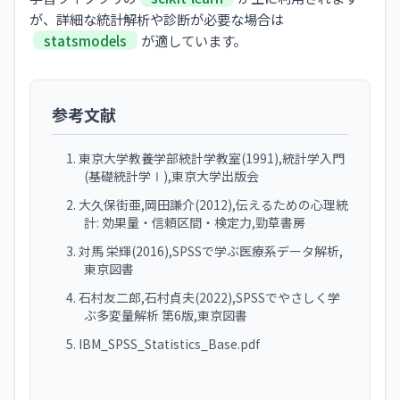
が、詳細な統計解析や診断が必要な場合は
statsmodels
が適しています。
参考文献
東京大学教養学部統計学教室(1991),統計学入門
(基礎統計学Ⅰ),東京大学出版会
大久保街亜,岡田謙介(2012),伝えるための心理統
計: 効果量・信頼区間・検定力,勁草書房
対馬 栄輝(2016),SPSSで学ぶ医療系データ解析,
東京図書
石村友二郎,石村貞夫(2022),SPSSでやさしく学
ぶ多変量解析 第6版,東京図書
IBM_SPSS_Statistics_Base.pdf