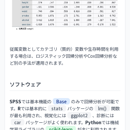
従属変数としてカテゴリ（質的）変数や生存時間を利用
する場合は、ロジスティック回帰分析やCox回帰分析な
ど別の手法が適用されます。
ソフトウェア
SPSS
では基本機能の
Base
のみで回帰分析が可能で
す。
R
では基本的に
stats
パッケージの
lm()
関数
が最も利用され、視覚化には
ggplot2
、診断には
car
パッケージがよく使われます。
Python
では機械
学習ライブラリの
scikit-learn
が主に利用されます