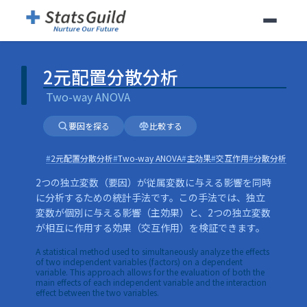
2元配置分散分析
|
Two-way ANOVA
2元配置分散分析
Two-way ANOVA
要因を探る
比較する
#
2元配置分散分析
#
Two-way ANOVA
#
主効果
#
交互作用
#
分散分析
2つの独立変数（要因）が従属変数に与える影響を同時
に分析するための統計手法です。この手法では、独立
変数が個別に与える影響（主効果）と、2つの独立変数
が相互に作用する効果（交互作用）を検証できます。
A statistical method used to simultaneously analyze the effects
of two independent variables (factors) on a dependent
variable. This approach allows for the evaluation of both the
main effects of each independent variable and the interaction
effect between the two variables.