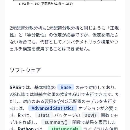
2元配置分散分析も1元配置分散分析と同じように「正規
性」と「等分散性」の仮定が必要ですが、仮定を満たさ
ない場合でも、代替としてノンパラメトリック検定やウ
ェルチ検定を使用することはできません。
ソフトウェア
SPSS
では、基本機能の
Base
のみで対応しており、
v28以降では単純主効果の検定もGUIで実行できます。た
だし、対応のある要因を含む2元配置のモデルを実行す
るには、
Advanced Statistics
オプションが必要で
す。
R
では、
stats
パッケージの
aov()
関数でモ
デルを作成し、
summary()
関数で結果を表示しま
す。
Python
では、
statsmodels
ライブラリを使用