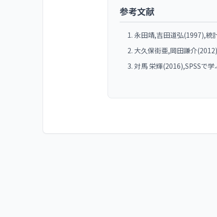
参考文献
永田靖,吉田道弘(1997)
大久保街亜,岡田謙介(201
対馬 栄輝(2016),SPS