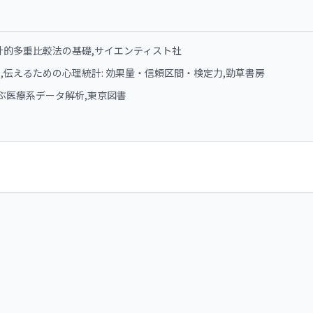
,統計的多重比較法の基礎,サイエンティスト社
2),伝えるための心理統計: 効果量・信頼区間・検定力,勁草書房
Sで学ぶ医療系データ解析,東京図書