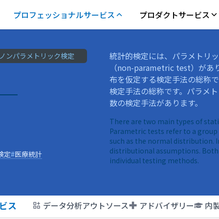
プロフェッショナルサービス
プロダクトサービス
統計的検定には、パラメトリック検定
ノンパラメトリック検定
（non-parametric t
布を仮定する検定手法の総称で
検定手法の総称です。パラメト
数の検定手法があります。
There are two main types of stati
Parametric tests refer to a group
such as the normal distribution. 
distributional assumptions. Both
検定
#
医療統計
individual testing methods.
ビス
データ分析アウトソース
アドバイザリー
内