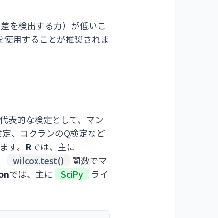
な差を検出する力）が低いこ
を使用することが推奨されま
代表的な検定として、マン
検定、コクランのQ検定など
れます。
R
では、主に
、
wilcox.test()
関数でマ
on
では、主に
SciPy
ライ