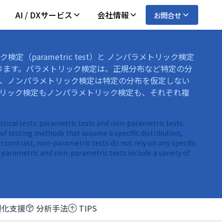
AI / DXサービス
会社情報
お問合せ
（parametric test）と ノンパラメトリック検定
est）があります。パラメトリック検定は、正規分布など特定の分
、ノンパラメトリック検定は特定の分布を仮定しない
リック検定もノンパラメトリック検定も、それぞれ複
stical tests: parametric tests and non-parametric tests.
 of testing methods that assume a specific distribution,
In contrast, non-parametric tests do not rely on any specific
 parametric and non-parametric tests include a variety of
製化支援
分析手法
TIPS