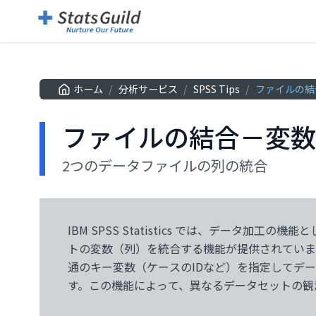
ホーム
/
分析サービス
/
SPSS Tips
/
ファイルの結
ファイルの結合－変数
2つのデータファイルの列の統合
IBM SPSS Statistics では、データ加工の
ータセットにまとめることができます。 このよう
トの変数（列）を統合する機能が提供されていま
基本機能であるBaseのみで実行可能で、追加
通のキー変数（ケースのIDなど）を指定してデ
ん。以下は、SPSS Statisticsのデータセット結
す。この機能によって、異なるデータセットの観