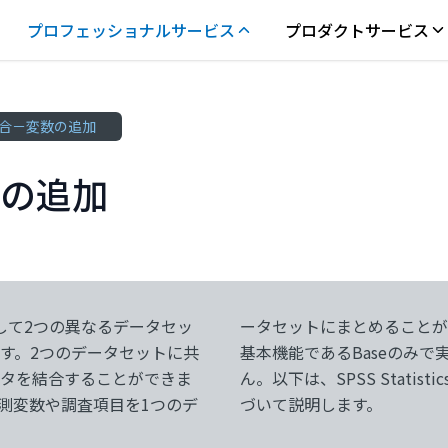
プロフェッショナルサービス
プロダクトサービス
合－変数の追加
の追加
機能として2つの異なるデータセッ
なファイル結合は、SPSSの
す。2つのデータセットに共
のオプションは必要ありませ
ータを結合することができま
合の手順についてv29.02に基
測変数や調査項目を1つのデ
づいて説明します。