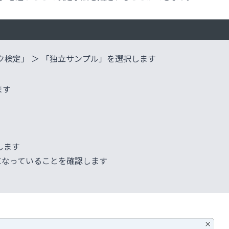
ク検定」 ＞ 「独立サンプル」を選択します
ます
択します
になっていることを確認します