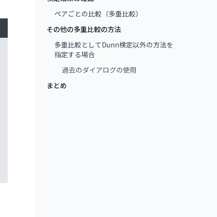
ペアごとの比較（多重比較）
その他の多重比較の方法
多重比較としてDunn検定以外の方法を
指定する場合
過去のダイアログの使用
まとめ