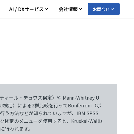
AI / DXサービス
会社情報
お問合せ
に行われます。