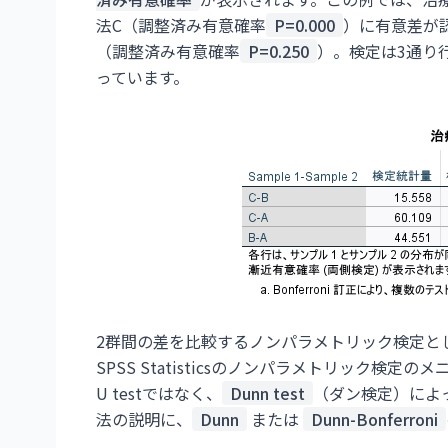
法C（調整済み有意確率
P=0.000
）に有意差が
（調整済み有意確率
P=0.250
）。検定は3通り行
っています。
2群間の差を比較するノンパラメトリック検定としては
SPSS Statisticsのノンパラメトリック検定
U testではなく、
Dunn test
（ダン検定）によ
法の説明に、
Dunn
または
Dunn-Bonferroni