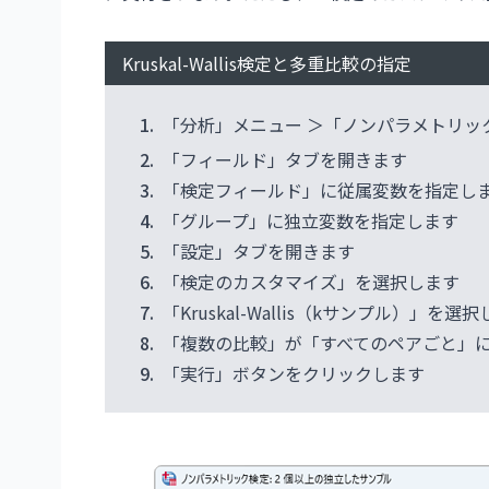
Kruskal-Wallis検定と多重比較の指定
1.
「分析」メニュー ＞「ノンパラメトリッ
2.
「フィールド」タブを開きます
3.
「検定フィールド」に従属変数を指定し
4.
「グループ」に独立変数を指定します
5.
「設定」タブを開きます
6.
「検定のカスタマイズ」を選択します
7.
「Kruskal-Wallis（kサンプル）」を選
8.
「複数の比較」が「すべてのペアごと」
9.
「実行」ボタンをクリックします