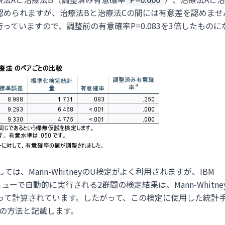
認められますが、治療法Bと治療法Cの間には有意差を認めませ
っていますので、調整前の有意確率P=0.083を3倍したものに
、Mann-WhitneyのU検定がよく利用されますが、IBM
のメニューで自動的に実行される2群間の検定結果は、Mann-Whitne
って計算されています。したがって、この検定に使用した統計
の方法と記載します。