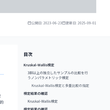
公開日:
2023-06-23
更新日:
2025-09-01
目次
Kruskal-Wallis検定
3群以上の独立したサンプルの比較を行
うノンパラメトリック検定
Kruskal-Wallis検定と多重比較の指定
検定結果の確認
数
Kruskal-Wallis検定
的
検定結果の確認