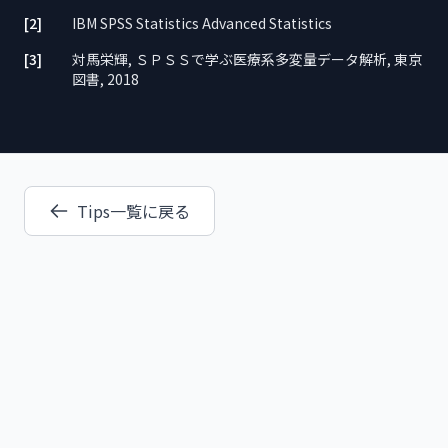
[2]
IBM SPSS Statistics Advanced Statistics
[3]
対馬栄輝, ＳＰＳＳで学ぶ医療系多変量データ解析, 東京
図書, 2018
Tips一覧に戻る