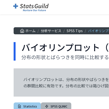
ホーム
/
分析サービス
/
SPSS Tips
/
バイオリンプ
バイオリンプロット（
分布の形状とばらつきを同時に比較する
バイオリンプロットは、分布の形状やばらつきを
げ図だけでは見えにくい歪みや二峰性などの違い
の群間比較に有効です。分布の比較では箱ひげ図
Statistics
SPSS QLINIC