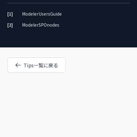
[1]
ModelerUsersGuide
[2]
ModelerSPOnodes
Tips一覧に戻る