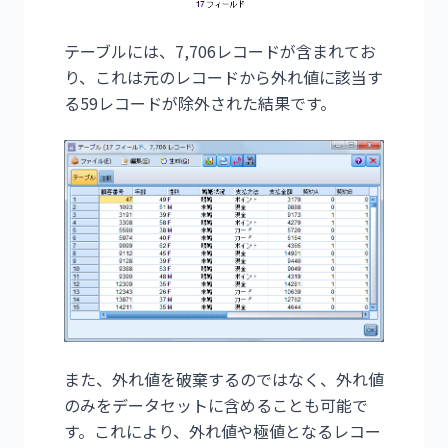
テーブルには、7,706レコードが含まれてお
り、これは元のレコードから外れ値に該当す
る59レコードが除外された結果です。
また、外れ値を破棄するのではなく、外れ値
のみをデータセットに含めることも可能で
す。これにより、外れ値や極値となるレコー