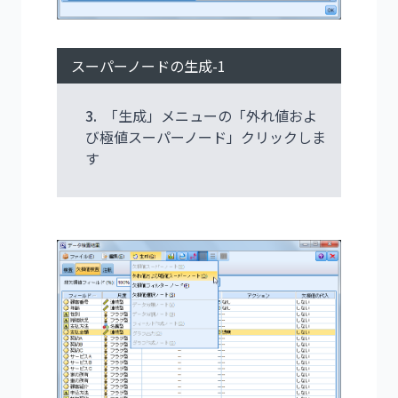
スーパーノードの生成-1
3.
「生成」メニューの「外れ値およ
び極値スーパーノード」クリックしま
す