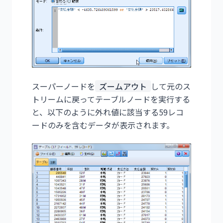
スーパーノードを
ズームアウト
して元のス
トリームに戻ってテーブルノードを実行する
と、以下のように外れ値に該当する59レコ
ードのみを含むデータが表示されます。