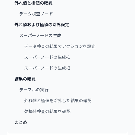
外れ値と極値の確認
データ検査ノード
外れ値および極値の除外設定
スーパーノードの生成
データ検査の結果でアクションを設定
スーパーノードの生成-1
スーパーノードの生成-2
結果の確認
テーブルの実行
外れ値と極値を除外した結果の確認
欠損値検査の結果を確認
まとめ