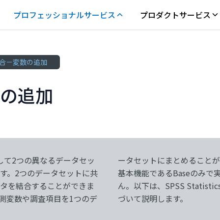
プロフェッショナルサービス
プロダクトサービス
合－変数の追加
の追加
機能として2つの異なるデータセッ
なファイル結合は、SPSSの
す。2つのデータセットに共
のオプションは必要ありませ
ータを結合することができま
合の手順についてv29.02に基
測変数や調査項目を1つのデ
づいて説明します。