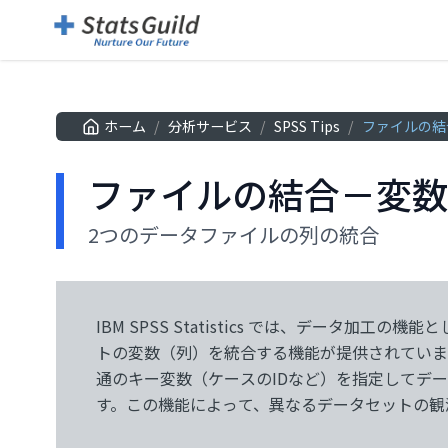
ホーム
/
分析サービス
/
SPSS Tips
/
ファイルの結
ファイルの結合－変数
2つのデータファイルの列の統合
IBM SPSS Statistics では、データ加工の
ータセットにまとめることができます。 このよう
トの変数（列）を統合する機能が提供されていま
基本機能であるBaseのみで実行可能で、追加
通のキー変数（ケースのIDなど）を指定してデ
ん。以下は、SPSS Statisticsのデータセット結
す。この機能によって、異なるデータセットの観