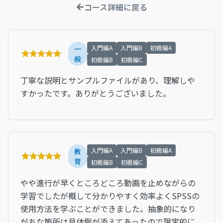
コース詳細に戻る
入門編A
入門編B
初級編A
一
般
初級編B
初級編C
丁寧な説明とサンプルファイルがあり、理解しや
すかったです。ありがとうございました。
入門編A
入門編B
初級編A
教
育
初級編B
初級編C
やや進行が早くところどころ動画を止めながらの
学習でしたが概して分かりやすく効率よくSPSSの
使用方法を学ぶことができました。抽象的になり
がちな箇所は具体例が添えてあったので現実的に