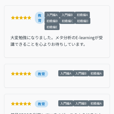
入門編A
入門編B
初級編A
教
育
初級編B
初級編C
初級編D
初級編E
大変勉強になりました。メタ分析のE-learningが受
講できることを心よりお待ちしています。
入門編A
入門編B
初級編A
教育
入門編A
入門編B
初級編A
教育