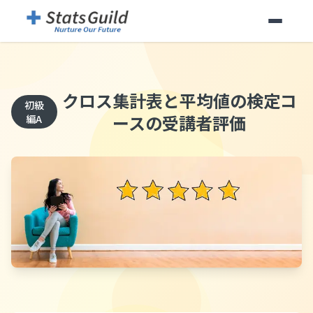
クロス集計表と平均値の検定
コ
初級
ースの受講者評価
編A