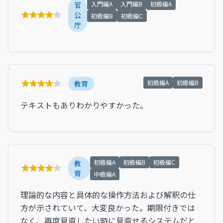
入門編A
入門編B
初級編A
官
公
初級編B
初級編C
庁
初級編A
初級編B
教育
テキストもありわかりやすかった。
初級編A
初級編B
初級編C
教
育
中級編A
理論的な内容と具体的な操作方法および解釈の仕
方が示されていて、大変良かった。期限付きでは
なく、再度見直したい時に見直せるシステムだと