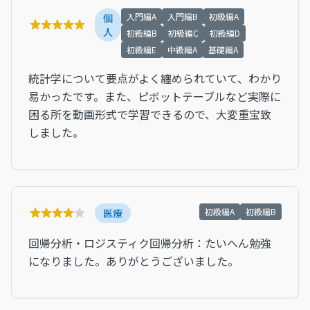
入門編A
入門編B
初級編A
個
人
初級編B
初級編C
初級編D
初級編E
中級編A
基礎編A
統計学について要点がよく纏められていて、わかり
易かったです。また、ピボットテーブルなど実際に
困る所を動画形式で学習できるので、大変重宝致
しました。
初級編A
初級編B
医療
回帰分析・ロジスティク回帰分析：たいへん勉強
になりました。ありがとうございました。