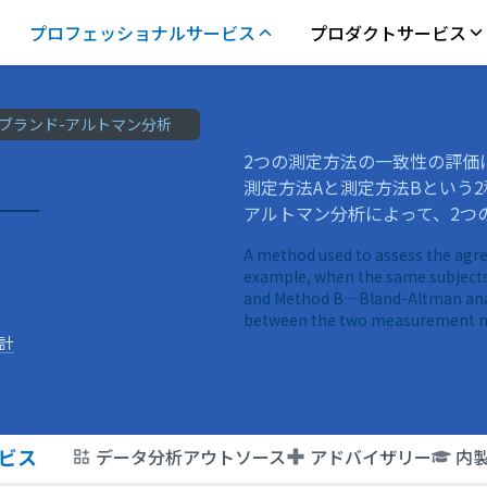
プロフェッショナルサービス
プロダクトサービス
ブランド-アルトマン分析
2つの測定方法の一致性の評価
測定方法Aと測定方法Bという
アルトマン分析によって、2つ
A method used to assess the ag
example, when the same subject
and Method B—Bland-Altman analy
between the two measurement 
計
ビス
データ分析アウトソース
アドバイザリー
内