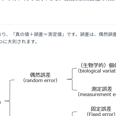
、「真の値＋誤差＝測定値」です。誤差は、偶然誤差（ra
r）の2つに大別されます。