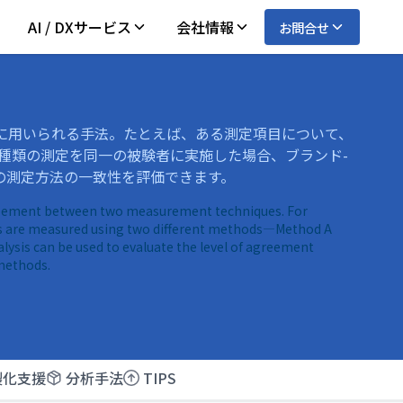
AI / DXサービス
会社情報
お問合せ
に用いられる手法。たとえば、ある測定項目について、
2種類の測定を同一の被験者に実施した場合、ブランド-
の測定方法の一致性を評価できます。
reement between two measurement techniques. For
s are measured using two different methods—Method A
sis can be used to evaluate the level of agreement
methods.
製化支援
分析手法
TIPS