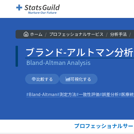
ブランド-アルトマン分析
|
Bland-Altman Analysis
ホーム
/
プロフェッショナルサービス
/
分析手法
/
ブランド-アルトマン分析
Bland-Altman Analysis
比較する
可視化する
#
Bland-Altman
#
測定方法
#
一致性評価
#
誤差分析
#
医療統
プロフェッショナルサー