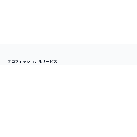
プロフェッショナルサービス
分析サービス
ナレッジサービス
受託データ分析
SPSS QLINIC
アドバイザリー
データ分析内製化支援
研修サービス
技術情報
オンサイト研修
分析手法
デジタルコース
SPSS TIPS
プロダクトサービス