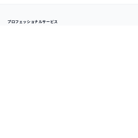
プロフェッショナルサービス
分析サービス
ナレッジサービス
受託データ分析
SPSS QLINIC
アドバイザリー
データ分析内製化支援
研修サービス
技術情報
オンサイト研修
分析手法
デジタルコース
SPSS TIPS
プロダクトサービス
RIPLEY Analytics
IBM SPSS ソフトウェア
RIPLEY 統計解析基盤
Statistics 統計解析
Amos 共分散構造分析
Modeler 機械学習