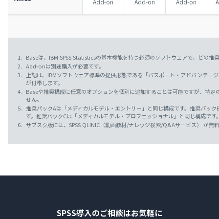
Add-on
Add-on
Add-on
A
Baseは、IBM SPSS Statisticsの基本機能を持つ必須のソフトウェアで、
Add-onは別途購入が必要です。
上記は、IBMソフトウェア標準の提供形態である「パスポート・アドバンテージ
が付帯します。
Baseや推奨構成に任意のオプションを個別に追加することは可能ですが、特定
せん。
推奨パックAは「メディカルモデル・エントリー」と同じ構成です。推奨パック
す。推奨パックCは「メディカルモデル・プロフェッショナル」と同じ構成です
サブスク版には、SPSS QLINIC（動画教材/ナレッジ検索/Q&Aサービス） が
SPSS導入のご相談はお気軽に