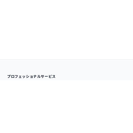
プロフェッショナルサービス
分析サービス
ナレッジサービス
受託データ分析
SPSS QLINIC
アドバイザリー
データ分析内製化支援
研修サービス
技術情報
オンサイト研修
分析手法
デジタルコース
SPSS TIPS