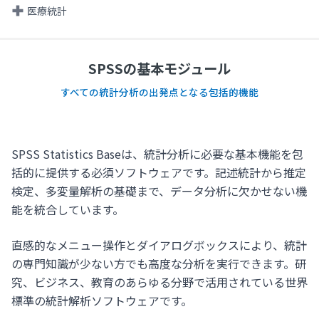
医療統計
SPSSの基本モジュール
すべての統計分析の出発点となる包括的機能
SPSS Statistics Baseは、統計分析に必要な基本機能を包
括的に提供する必須ソフトウェアです。記述統計から推定
検定、多変量解析の基礎まで、データ分析に欠かせない機
能を統合しています。
直感的なメニュー操作とダイアログボックスにより、統計
の専門知識が少ない方でも高度な分析を実行できます。研
究、ビジネス、教育のあらゆる分野で活用されている世界
標準の統計解析ソフトウェアです。