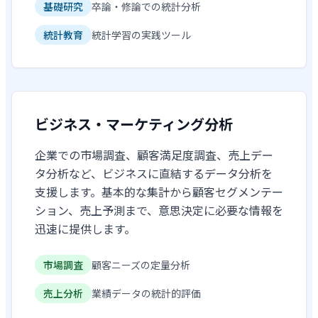
基礎研究
卒論・修論での統計分析
統計教育
統計学習の実践ツール
ビジネス・マーケティング分析
企業での市場調査、顧客満足度調査、売上デー
タ分析など、ビジネスに直結するデータ分析を
支援します。基本的な集計から顧客セグメンテー
ション、売上予測まで、意思決定に必要な情報を
迅速に提供します。
市場調査
顧客ニーズの定量分析
売上分析
業績データの統計的評価