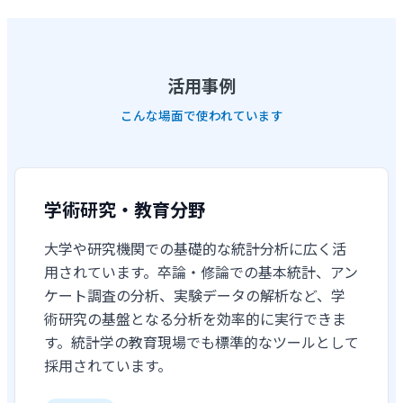
活用事例
こんな場面で使われています
学術研究・教育分野
大学や研究機関での基礎的な統計分析に広く活
用されています。卒論・修論での基本統計、アン
ケート調査の分析、実験データの解析など、学
術研究の基盤となる分析を効率的に実行できま
す。統計学の教育現場でも標準的なツールとして
採用されています。