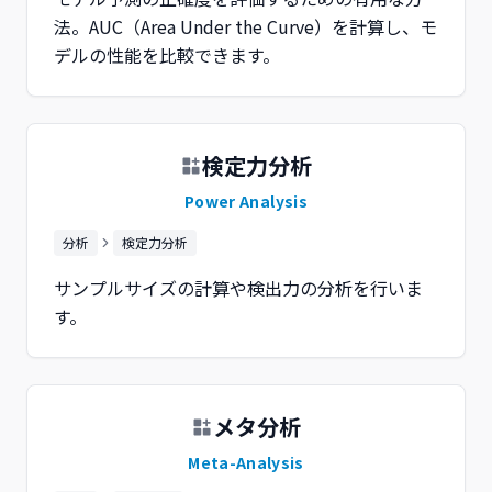
法。AUC（Area Under the Curve）を計算し、モ
デルの性能を比較できます。
検定力分析
Power Analysis
分析
検定力分析
サンプルサイズの計算や検出力の分析を行いま
す。
メタ分析
Meta-Analysis