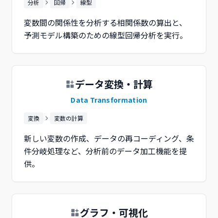
分析
回帰
線型
変数間の関係性を分析する相関係数の算出と、
予測モデル構築のための線型回帰分析を実行。
データ変換・計算
Data Transformation
変換
変数の計算
新しい変数の作成、データの再コーディング、条
件分岐処理など、分析前のデータ加工機能を提
供。
グラフ・可視化