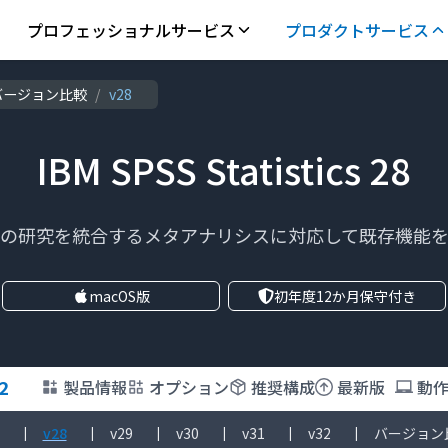
プロフェッショナルサービス
プロダクトサービス
バージョン比較
/
v28
IBM SPSS Statistics 28
の研究を統合するメタアナリシスに対応して既存機能
macOS版
初年度12か月保守付き
2
製品情報
オプション
推奨構成
最新版
動
v28
v29
v30
v31
v32
バージョン
|
|
|
|
|
|