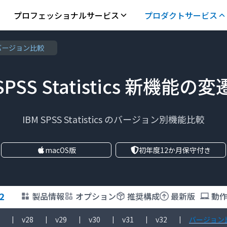
プロフェッショナルサービス
プロダクトサービス
バージョン比較
SPSS Statistics 新機能の変
IBM SPSS Statistics のバージョン別機能比較
macOS版
初年度12か月保守付き
2
製品情報
オプション
推奨構成
最新版
動
v28
v29
v30
v31
v32
バージョン
|
|
|
|
|
|