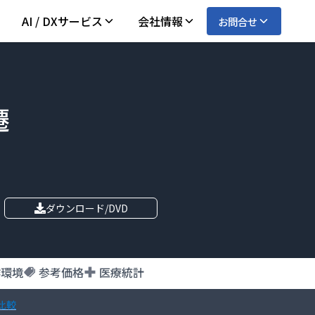
AI / DXサービス
会社情報
お問合せ
遷
ダウンロード/DVD
作環境
参考価格
医療統計
比較