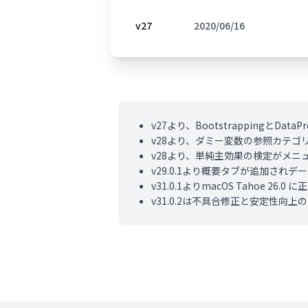
v27
2020/06/16
v27より、BootstrappingとDa
v28より、ダミー変数の参照カテ
v28より、単純主効果の検定がメ
v29.0.1より概要タブが追加され
v31.0.1よりmacOS Tahoe 26.
v31.0.2は不具合修正と安定性向