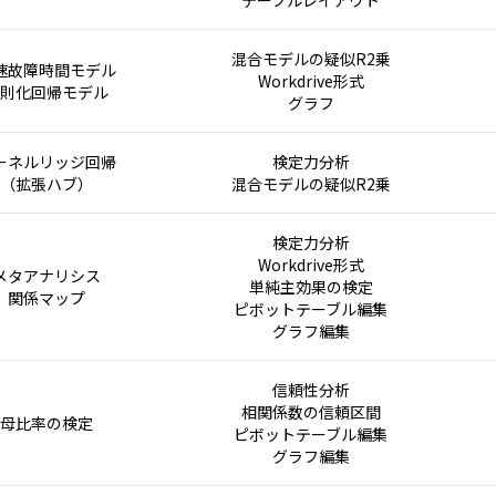
混合モデルの疑似R2乗
速故障時間モデル
Workdrive形式
則化回帰モデル
グラフ
ーネルリッジ回帰
検定力分析
（拡張ハブ）
混合モデルの疑似R2乗
検定力分析
Workdrive形式
メタアナリシス
単純主効果の検定
関係マップ
ピボットテーブル編集
グラフ編集
信頼性分析
相関係数の信頼区間
母比率の検定
ピボットテーブル編集
グラフ編集