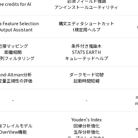
必須フィールド強調
ee credits for AI
アンインストールユーティリティ
 Feature Selection
構文エディタショートカット
Output Assistant
t検定用ヘルプ
近接マッピング
条件付き推論木
距離相関
STATS EARTH
列フィルタリング
キュレーテッドヘルプ
and-Altman分析
ダークモード切替
変量正規性の評価
起動時間短縮
m
-
-
m
Youden's Index
有フレイルモデル
回帰分析強化
m
OverView機能
生存分析強化
テーブルレイアウト