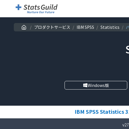
/
プロダクトサービス
/
IBM SPSS
/
Statistics
/
Windows版
IBM SPSS Statistics 3
v27