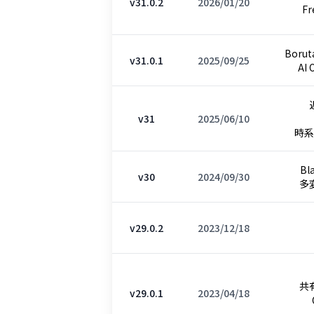
v31.0.2
2026/01/20
Fr
Boruta
v31.0.1
2025/09/25
AI 
v31
2025/06/10
時系
Bl
v30
2024/09/30
多
v29.0.2
2023/12/18
共
v29.0.1
2023/04/18