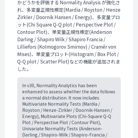
かどうかを評価する Normality Analysis が強化さ
れ、多変量正規性検定(Mardia / Royston / Henze
Zirkler / Doornik Hansen / Energy)、多変量プロ
ット(Chi Square Q-Q plot / Perspective Plot /
Contour Plot)、単変量正規性検定(Anderson
Darling / Shapiro Wilk / Shapiro Francia /
Lilliefors (Kolmogorov Smirnov) / Cramér von
Mises)、単変量プロット(Histogram / Box Plot /
Q-Q plot / Scatter Plot)などの機能が追加されま
した。
In v30, Normality Analytics has been
enhanced to assess whether the data follows
a normal distribution. It now includes
Multivariate Normality Tests (Mardia /
Royston / Henze-Zirkler / Doornik-Hansen /
Energy), Multivariate Plots (Chi-Square Q-Q
Plot / Perspective Plot / Contour Plot),
Univariate Normality Tests (Anderson-
Darling / Shapiro-Wilk / Shapiro-Francia /