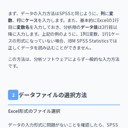
まず、データの入力方法はSPSSと同じように、
列
に
変
数
、
行
に
ケース
を入力します。また、基本的にExcelの1行
目に
変数名
を入力しておき、分析用の
データ値
は2行目以
降に入力します。上記の例のように、1列1変数、1行1ケー
スの形式になっていない場合、IBM SPSS Statisticsでは
正しくデータを読み込むことができません。
この方法は、分析ソフトウェアによらず一般的な入力方法
です。
データファイルの選択方法
2
Excel形式のファイル選択
データの入力形式に問題がないことを確認したら、SPSS