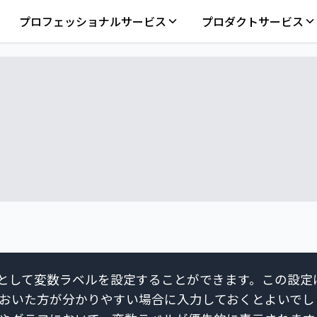
プロフェッショナルサービス
プロダクトサービス
名の補足情報として変数ラベルを設定することができます。この設
おいた方が分かりやすい場合に入力しておくとよいでし