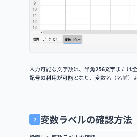
入力可能な文字数は、
半角256文字
または
全
記号の利用が可能
となり、変数名（名前）
変数ラベルの確認方法
2