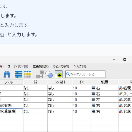
ます。
力します。
」と入力します。
症度」と入力します。