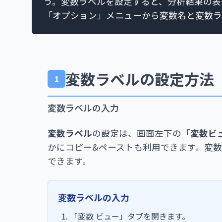
う。変数ラベルを設定すると、分析結果の表
「オプション」メニューから変数名と変数ラ
変数ラベルの設定方法
1
変数ラベルの入力
変数ラベル
の設定は、画面左下の「
変数ビ
かにコピー&ペーストも利用できます。変
できます。
変数ラベルの入力
「変数 ビュー」タブを開きます。