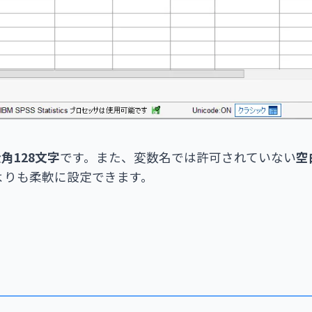
角128文字
です。また、変数名では許可されていない
空
よりも柔軟に設定できます。