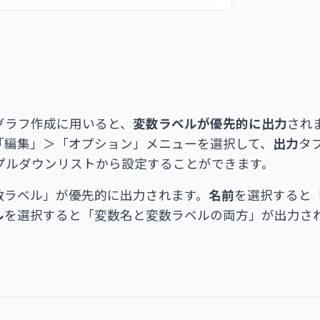
グラフ作成に用いると、
変数ラベルが優先的に出力
され
「編集」＞「オプション」メニューを選択して、
出力
タ
プルダウンリストから設定することができます。
数ラベル」が優先的に出力されます。
名前
を選択すると
ル
を選択すると「変数名と変数ラベルの両方」が出力さ
。