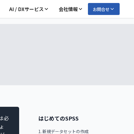
AI / DXサービス
会社情報
お問合せ
定は必
はじめてのSPSS
ょ
1
.
新規データセットの作成