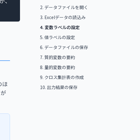
が、
2
.
データファイルを開く
3
.
Excelデータの読込み
4
.
変数ラベルの設定
5
.
値ラベルの設定
6
.
データファイルの保存
7
.
質的変数の要約
8
.
量的変数の要約
9
.
クロス集計表の作成
のほ
10
.
出力結果の保存
とが